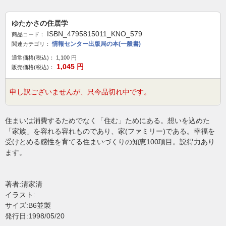
ゆたかさの住居学
ISBN_4795815011_KNO_579
商品コード：
情報センター出版局の本(一般書)
関連カテゴリ：
通常価格(税込)：
1,100
円
1,045
円
販売価格(税込)：
申し訳ございませんが、只今品切れ中です。
住まいは消費するためでなく「住む」ためにある。想いを込めた
「家族」を容れる容れものであり、家(ファミリー)である。幸福を
受けとめる感性を育てる住まいづくりの知恵100項目。説得力あり
ます。
著者:清家清
イラスト:
サイズ:B6並製
発行日:1998/05/20