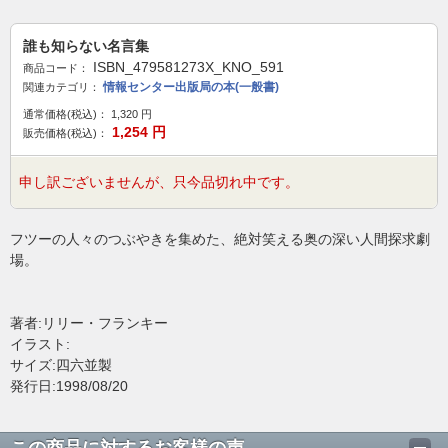
誰も知らない名言集
ISBN_479581273X_KNO_591
商品コード：
情報センター出版局の本(一般書)
関連カテゴリ：
通常価格(税込)：
1,320
円
1,254
円
販売価格(税込)：
申し訳ございませんが、只今品切れ中です。
フツーの人々のつぶやきを集めた、絶対笑える奥の深い人間探求劇
場。
著者:リリー・フランキー
イラスト:
サイズ:四六並製
発行日:1998/08/20