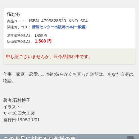
悩む心
ISBN_4795828520_KNO_604
商品コード：
情報センター出版局の本(一般書)
関連カテゴリ：
通常価格(税込)：
1,650
円
1,568
円
販売価格(税込)：
申し訳ございませんが、只今品切れ中です。
仕事・家庭・恋愛…。悩む彼らが立ち直った道筋は、あなた自身の
物語。
著者:石村博子
イラスト:
サイズ:四六上製
発行日:1998/11/01