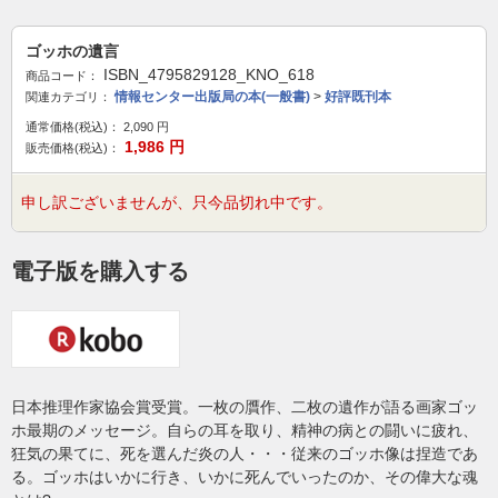
ゴッホの遺言
ISBN_4795829128_KNO_618
商品コード：
情報センター出版局の本(一般書)
>
好評既刊本
関連カテゴリ：
通常価格(税込)：
2,090
円
1,986
円
販売価格(税込)：
申し訳ございませんが、只今品切れ中です。
電子版を購入する
日本推理作家協会賞受賞。一枚の贋作、二枚の遺作が語る画家ゴッ
ホ最期のメッセージ。自らの耳を取り、精神の病との闘いに疲れ、
狂気の果てに、死を選んだ炎の人・・・従来のゴッホ像は捏造であ
る。ゴッホはいかに行き、いかに死んでいったのか、その偉大な魂