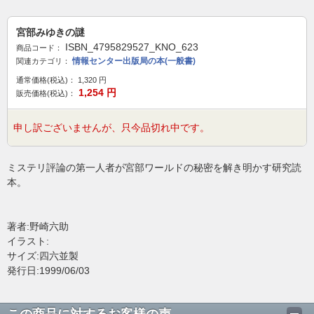
宮部みゆきの謎
ISBN_4795829527_KNO_623
商品コード：
情報センター出版局の本(一般書)
関連カテゴリ：
通常価格(税込)：
1,320
円
1,254
円
販売価格(税込)：
申し訳ございませんが、只今品切れ中です。
ミステリ評論の第一人者が宮部ワールドの秘密を解き明かす研究読
本。
著者:野崎六助
イラスト:
サイズ:四六並製
発行日:1999/06/03