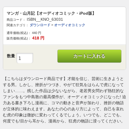
マンガ・山月記【オーディオコミック・iPod版】
ISBN__KNO_63031
商品コード：
ダウンロード
>
オーディオコミック
関連カテゴリ：
通常価格(税込)：
440
円
418
円
販売価格(税込)：
数量
カートに入れる
【こちらはダウンロード商品です】才能を信じ、芸術に生きようと
する男。しかし、挫折がつづき、やがて狂気をはらんで虎になって
しまい……。残した作品は少ないながら、老若男女問わず熱狂的な
ファンをもつ中島敦の最高傑作が、オーディオコミックになった! 迫
力ある書き下ろし漫画に、コマの動きと音声が加わり、挫折の物語
が立体的に味わえます。あなたの心のあり方によって、自己を哀れ
む虎の印象は微妙に変わってくるでしょう。いつでも、どこでも、
何度でも!目から耳から、漫画から、狂虎の物語に浸ってください。