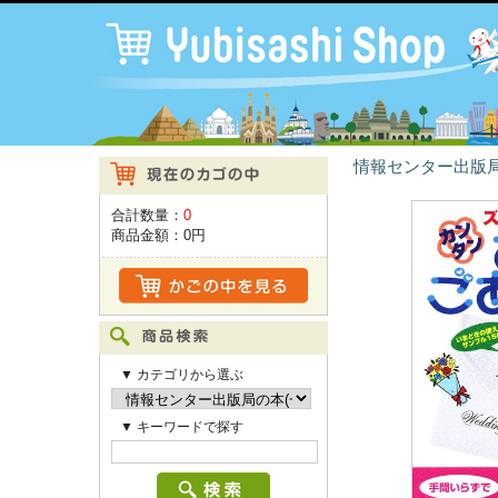
情報センター出版局
合計数量：
0
商品金額：
0円
▼ カテゴリから選ぶ
▼ キーワードで探す