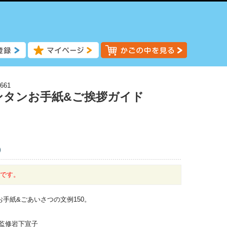
661
ンタンお手紙&ご挨拶ガイド
)
中です。
手紙&ごあいさつの文例150。
/監修岩下宣子