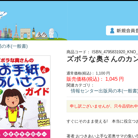
の本(一般書)
商品コード：
ISBN_4795831920_KNO_
ズボラな奥さんのカ
通常価格(税込)：
1,100
円
販売価格(税込)：
1,045
円
関連カテゴリ：
情報センター出版局の本(一般書
申し訳ございませんが、只今品切れ
すぐにそのまま使える! 本当に役立つお
著者:おつきあい上手な若奥サマの集い