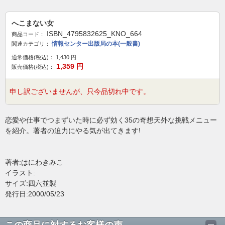
へこまない女
ISBN_4795832625_KNO_664
商品コード：
情報センター出版局の本(一般書)
関連カテゴリ：
通常価格(税込)：
1,430
円
1,359
円
販売価格(税込)：
申し訳ございませんが、只今品切れ中です。
恋愛や仕事でつまずいた時に必ず効く35の奇想天外な挑戦メニュー
を紹介。著者の迫力にやる気が出てきます!
著者:はにわきみこ
イラスト:
サイズ:四六並製
発行日:2000/05/23