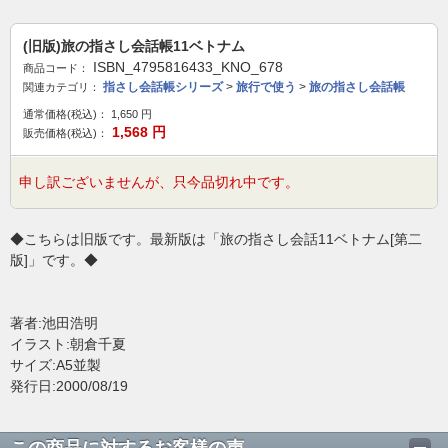
(旧版)旅の指さし会話帳11ベトナム
ISBN_4795816433_KNO_678
商品コード：
指さし会話帳シリーズ
>
旅行で使う
>
旅の指さし会話帳
関連カテゴリ：
通常価格(税込)：
1,650
円
1,568
円
販売価格(税込)：
申し訳ございませんが、只今品切れ中です。
◆こちらは旧版です。最新版は「旅の指さし会話11ベトナム[第二
版]」です。◆
著者:池田浩明
イラスト:朝倉千夏
サイズ:A5並製
発行日:2000/08/19