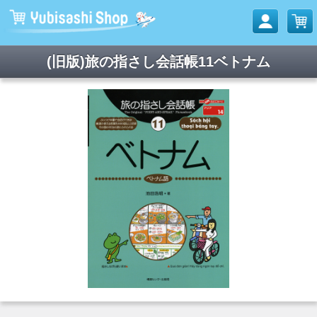
(旧版)旅の指さし会話帳11ベトナム