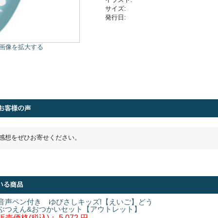
サイズ:
発行日:
画像を拡大する
感想をぜひお寄せください。
音声ペン付き ゆびさしキッズ!【えいご】どう
ぶつえん&おつかいセット【アウトレット】
販売価格(税込)：
5,072 円