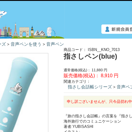
ーズ
音声ペンを使う
音声ペン
>
>
商品コード：
ISBN__KNO_7013
指さしペン(blue)
通常価格(税込)：
11,880
円
販売価格(税込)：
8,910
円
関連カテゴリ：
指さし会話帳シリーズ
音声ペ
>
申し訳ございませんが、只今品切れ
『旅の指さし会話帳』の言葉を『指さ
海外旅行でのコミュニケーション
著者:YUBISASHI
イラスト: