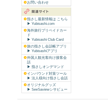
お問い合わせ
指さし最新情報は こちら
▶︎ Yubisashi.com
海外旅行プリペイドカー
ド
▶︎ Yubisashi Club Card
旅の指さし会話帳アプリ
▶︎ Yubisashiアプリ
外国人観光客向け接客会
話
▶︎ 指さしオンデマンド
インバウンド対策ツール
▶︎ 法人様向け指さし会話
オリジナルグッズ
▶︎ SeeSaviewシサビュー