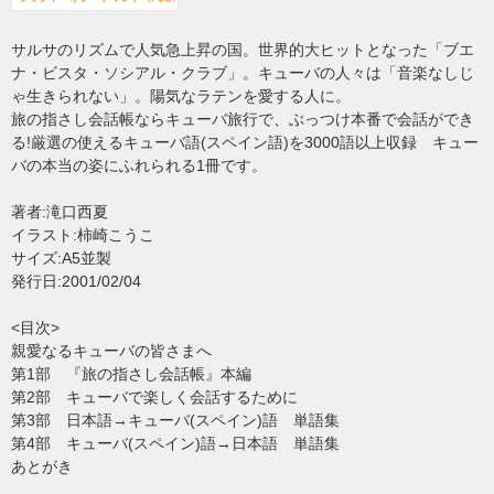
サルサのリズムで人気急上昇の国。世界的大ヒットとなった「ブエ
ナ・ビスタ・ソシアル・クラブ」。キューバの人々は「音楽なしじ
ゃ生きられない」。陽気なラテンを愛する人に。
旅の指さし会話帳ならキューバ旅行で、ぶっつけ本番で会話ができ
る!厳選の使えるキューバ語(スペイン語)を3000語以上収録 キュー
バの本当の姿にふれられる1冊です。
著者:滝口西夏
イラスト:柿崎こうこ
サイズ:A5並製
発行日:2001/02/04
<目次>
親愛なるキューバの皆さまへ
第1部 『旅の指さし会話帳』本編
第2部 キューバで楽しく会話するために
第3部 日本語→キューバ(スペイン)語 単語集
第4部 キューバ(スペイン)語→日本語 単語集
あとがき