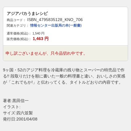
アジアバカうまレシピ
ISBN_4795835128_KNO_706
商品コード：
情報センター出版局の本(一般書)
関連カテゴリ：
通常価格(税込)：
1,540
円
1,463
円
販売価格(税込)：
申し訳ございませんが、只今品切れ中です。
9ヶ国・52のアジア料理を冷蔵庫の残り物とスーパーの特売品で作
る!! 段取りだけを順に書いた一般の料理書と違い、おいしさの実感
が「これでもか!」と伝わってくる、タイトルどおりの内容です。
著者:黒田信一
イラスト:
サイズ:四六並製
発行日:2001/04/08