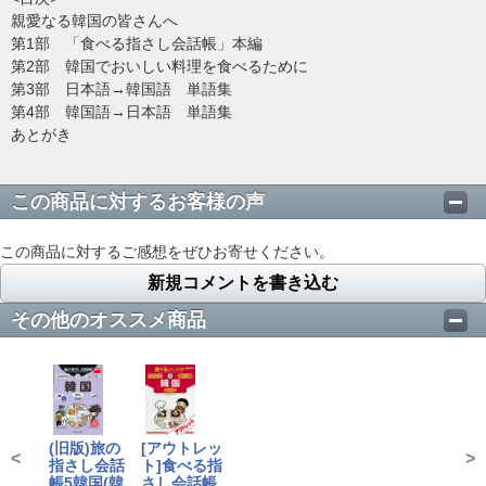
親愛なる韓国の皆さんへ
第1部 「食べる指さし会話帳」本編
第2部 韓国でおいしい料理を食べるために
第3部 日本語→韓国語 単語集
第4部 韓国語→日本語 単語集
あとがき
この商品に対するお客様の声
この商品に対するご感想をぜひお寄せください。
新規コメントを書き込む
その他のオススメ商品
(旧版)旅の
[アウトレッ
<
>
指さし会話
ト]食べる指
帳5韓国(韓
さし会話帳