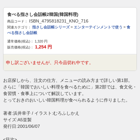
食べる指さし会話帳2韓国(韓国料理)
ISBN_4795818231_KNO_716
商品コード：
指さし会話帳シリーズ
>
エンターテインメントで使う
>
食
関連カテゴリ：
べる指さし会話帳
通常価格(税込)：
1,320
円
1,254
円
販売価格(税込)：
申し訳ございませんが、只今品切れ中です。
お店探しから、注文の仕方、メニューの読み方まで詳しい第1部。
さらに「韓国でおいしい料理を食べるために」第2部では、食文化・
食習慣・食事上について解説しています。
とっておきのおいしい韓国料理が食べられるように作りました。
著者:浜井幸子 / イラスト:むろふしかえ
サイズ:A5並製
発行日:2001/06/07
<目次>