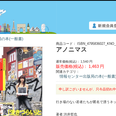
の本(一般書)
商品コード：
ISBN_4795836027_KNO_
アノニマス
通常価格(税込)：
1,540
円
販売価格(税込)：
1,463
円
関連カテゴリ：
情報センター出版局の本(一般書
申し訳ございませんが、只今品切れ
行き場のない若者たちが匿名で漂うネ
著者:渋井哲也