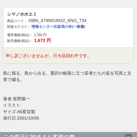
シマノホホエミ
ISBN_4795818932_KNO_734
商品コード：
情報センター出版局の本(一般書)
関連カテゴリ：
通常価格(税込)：
1,760
円
1,672
円
販売価格(税込)：
申し訳ございませんが、只今品切れ中です。
島に残る、島から出る、選択の岐路に立つ若者たちの姿を写真と文
章で綴る。
著者:長野陽一
イラスト:
サイズ:A5変並製
発行日:2001/10/06