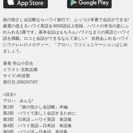
旅の指さし会話帳ならハワイ旅行で、ぶっつけ本番で会話ができる!
厳選の使えるハワイ英語を3000語以上収録。ハワイの本当の姿にふ
れられる1冊です。基本会話はもちろんハワイなまりの英語とハワイ
語を満載。ロコと会話ができるなんて楽しい! 自然あふれるハワイ
にウクレレのメロディー。「アロハ」でコミュニケーションはじめ
ましょう。
著者:寺山小百合
イラスト:北島志織
サイズ:A5並製
発行日:2002/07/07
<目次>
アロハ みんな!
第1部 『旅の指さし会話帳』本編
第2部 ハワイで楽しく会話するために
第3部 日本語→ハワイ英語 単語集
第4部 ハワイ英語→日本語 単語集
第5部 ハワイ語→日本語 単語集