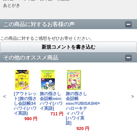
あとがき
この商品に対するお客様の声
この商品に対するご感想をぜひお寄せください。
新規コメントを書き込む
その他のオススメ商品
[アウトレッ
旅の指さし
旅の指さし
<
>
ト]旅の指さ
会話帳mini
会話帳
し会話帳34
ハワイ[ハワ
miniYUBISASHI×
ハワイ(ハワ
イ英語]
ハローキテ
イ英語)
ィ ハワイ
711 円
[ハワイ英
980 円
語]
920 円