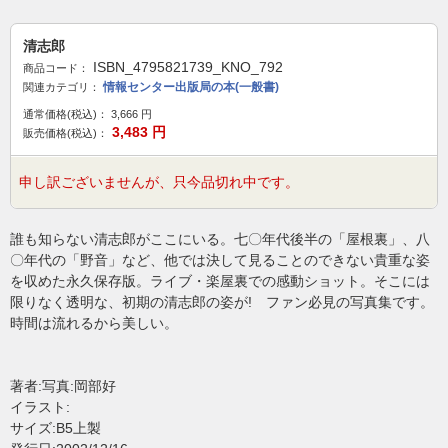
清志郎
ISBN_4795821739_KNO_792
商品コード：
情報センター出版局の本(一般書)
関連カテゴリ：
通常価格(税込)：
3,666
円
3,483
円
販売価格(税込)：
申し訳ございませんが、只今品切れ中です。
誰も知らない清志郎がここにいる。七〇年代後半の「屋根裏」、八
〇年代の「野音」など、他では決して見ることのできない貴重な姿
を収めた永久保存版。ライブ・楽屋裏での感動ショット。そこには
限りなく透明な、初期の清志郎の姿が! ファン必見の写真集です。
時間は流れるから美しい。
著者:写真:岡部好
イラスト:
サイズ:B5上製