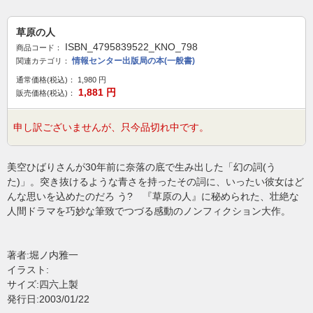
草原の人
ISBN_4795839522_KNO_798
商品コード：
情報センター出版局の本(一般書)
関連カテゴリ：
通常価格(税込)：
1,980
円
1,881
円
販売価格(税込)：
申し訳ございませんが、只今品切れ中です。
美空ひばりさんが30年前に奈落の底で生み出した「幻の詞(う
た)」。突き抜けるような青さを持ったその詞に、いったい彼女はど
んな思いを込めたのだろ う? 『草原の人』に秘められた、壮絶な
人間ドラマを巧妙な筆致でつづる感動のノンフィクション大作。
著者:堀ノ内雅一
イラスト:
サイズ:四六上製
発行日:2003/01/22