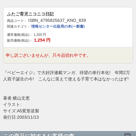
ふたご育児ニコニコ日記
ISBN_4795825637_KNO_839
商品コード：
情報センター出版局の本(一般書)
関連カテゴリ：
通常価格(税込)：
1,320
円
1,254
円
販売価格(税込)：
申し訳ございませんが、只今品切れ中です。
『ベビーエイジ』で大好評連載マンガ、待望の単行本化! 年間2万
人双子誕生の今! こんなに笑えて使える子育て本はなかったはず!
著者:横山文恵
イラスト:
サイズ:A5変形並製
発行日:2003/11/13