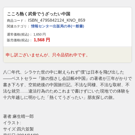
こころ熱く武骨でうざったい中国
ISBN_4795842124_KNO_859
商品コード：
情報センター出版局の本(一般書)
関連カテゴリ：
通常価格(税込)：
1,650
円
1,568
円
販売価格(税込)：
申し訳ございませんが、只今品切れ中です。
八〇年代、シラケた世の中に耐えられず”僕”は日本を飛び出した
――ベストセラー『旅の指さし会話帳4中国』の著者が三年がかりで
書き下ろす、空前絶後の中国旅行記。不法な同棲、不法な取材、不
法な就労……違法行為のためこれまで書けずにいた現地での体験を
十六年越しに明かした「熱くてうざったい」朋友探しの旅。
著者:麻生晴一郎
イラスト:
サイズ:四六並製