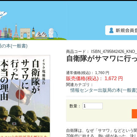
の本(一般書)
商品コード：
ISBN_4795842426_KNO_
自衛隊がサマワに行
通常価格(税込)：
1,760
円
販売価格(税込)：
1,672
円
関連カテゴリ：
情報センター出版局の本(一般書
数量：
自衛隊は、なぜ「サマワ」などという
70年代に始まる、熱い絆があった。決