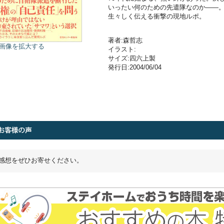
いったい何のための先遣隊なのか――。
生々しく伝える衝撃の現地ルポ。
著者:森哲志
画像を拡大する
イラスト:
サイズ:四六上製
発行日:2004/06/04
感想をぜひお寄せください。