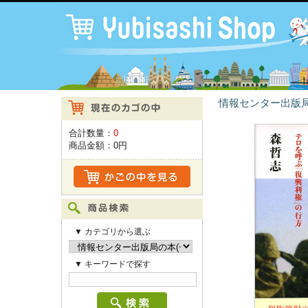
情報センター出版局
合計数量：
0
商品金額：
0円
▼ カテゴリから選ぶ
▼ キーワードで探す