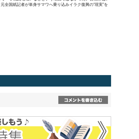
元全国紙記者が単身サマワへ乗り込みイラク復興の“現実”を