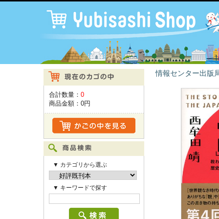
情報センター出版局
合計数量：
0
商品金額：
0円
▼ カテゴリから選ぶ
▼ キーワードで探す