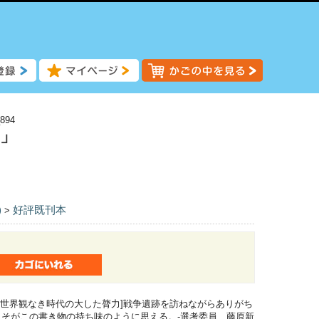
894
国」
)
好評既刊本
>
[世界観なき時代の大した膂力]戦争遺跡を訪ねながらありがち
そがこの書き物の持ち味のように思える。-選考委員 藤原新