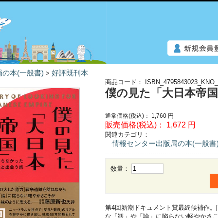
の本(一般書)
好評既刊本
>
商品コード：
ISBN_4795843023_KNO_
僕の見た「大日本帝
通常価格(税込)：
1,760
円
販売価格(税込)：
1,672
円
関連カテゴリ：
情報センター出版局の本(一般書
数量：
第4回新潮ドキュメント賞最終候補作。
な「観」や「論」に陥らない軽やかさこ