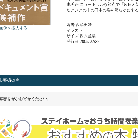
也氏評 ニュートラルな視点で「反日と
たアジアの中の日本の姿を明らかにす
著者:西牟田靖
画像を拡大する
イラスト:
サイズ:四六並製
発行日:2005/02/22
感想をぜひお寄せください。