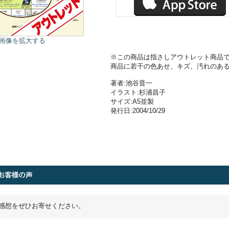
画像を拡大する
※この商品は指さしアウトレット商品
商品に若干の色あせ、キズ、汚れのあ
著者:池谷晋一
イラスト:杉浦昌子
サイズ:A5並製
発行日:2004/10/29
感想をぜひお寄せください。