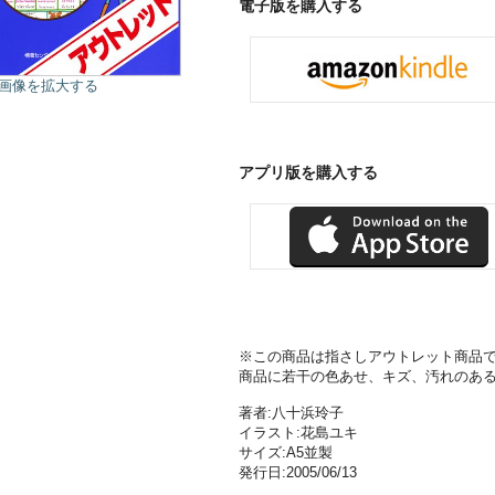
電子版を購入する
画像を拡大する
アプリ版を購入する
※この商品は指さしアウトレット商品
商品に若干の色あせ、キズ、汚れのあ
著者:八十浜玲子
イラスト:花島ユキ
サイズ:A5並製
発行日:2005/06/13