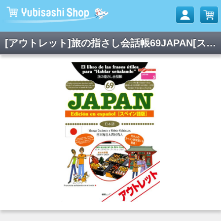
[アウトレット]旅の指さし会話帳69JAPAN[スペイン語版](日本語)