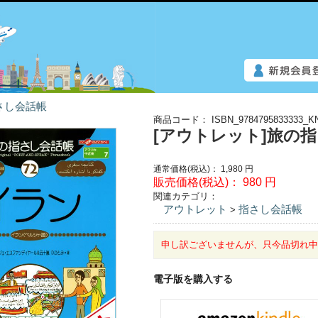
さし会話帳
商品コード：
ISBN_9784795833333_K
[アウトレット]旅の
通常価格(税込)：
1,980
円
販売価格(税込)：
980
円
関連カテゴリ：
アウトレット
指さし会話帳
>
申し訳ございませんが、只今品切れ
電子版を購入する