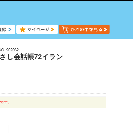
NO_902062
指さし会話帳72イラン
中です。