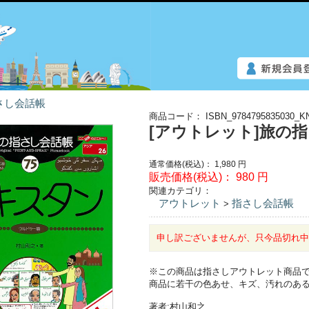
さし会話帳
商品コード：
ISBN_9784795835030_K
[アウトレット]旅の
通常価格(税込)：
1,980
円
販売価格(税込)：
980
円
関連カテゴリ：
アウトレット
指さし会話帳
>
申し訳ございませんが、只今品切れ
※この商品は指さしアウトレット商品
商品に若干の色あせ、キズ、汚れのあ
著者:村山和之