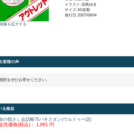
イラスト:花島ゆき
サイズ:A5並製
発行日:2007/09/04
画像を拡大する
感想をぜひお寄せください。
旅の指さし会話帳75パキスタン(ウルドゥー語)
販売価格(税込)：
1,881 円