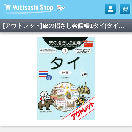
[アウトレット]旅の指さし会話帳1タイ(タイ語)[第3版]