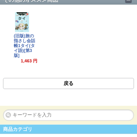
(旧版)旅の
指さし会話
帳1タイ(タ
イ語)[第3
版]
1,463 円
戻る
商品カテゴリ