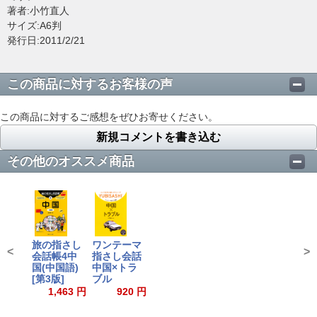
著者:小竹直人
サイズ:A6判
発行日:2011/2/21
この商品に対するお客様の声
この商品に対するご感想をぜひお寄せください。
新規コメントを書き込む
その他のオススメ商品
旅の指さし
ワンテーマ
<
>
会話帳4中
指さし会話
国(中国語)
中国×トラ
[第3版]
ブル
1,463 円
920 円