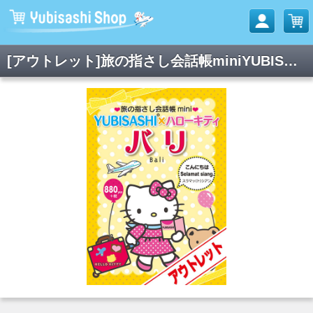
[アウトレット]旅の指さし会話帳miniYUBISASHI×ハローキティ バリ[インドネシア語]