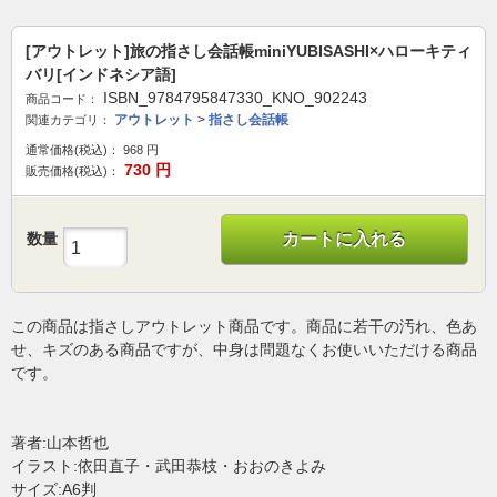
[アウトレット]旅の指さし会話帳miniYUBISASHI×ハローキティ
バリ[インドネシア語]
ISBN_9784795847330_KNO_902243
商品コード：
アウトレット
>
指さし会話帳
関連カテゴリ：
通常価格(税込)：
968
円
730
円
販売価格(税込)：
数量
カートに入れる
この商品は指さしアウトレット商品です。商品に若干の汚れ、色あ
せ、キズのある商品ですが、中身は問題なくお使いいただける商品
です。
著者:山本哲也
イラスト:依田直子・武田恭枝・おおのきよみ
サイズ:A6判