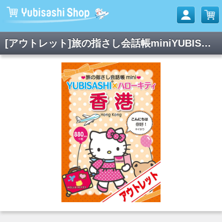
[アウトレット]旅の指さし会話帳miniYUBISASHI×ハローキティ 香港[広東語]