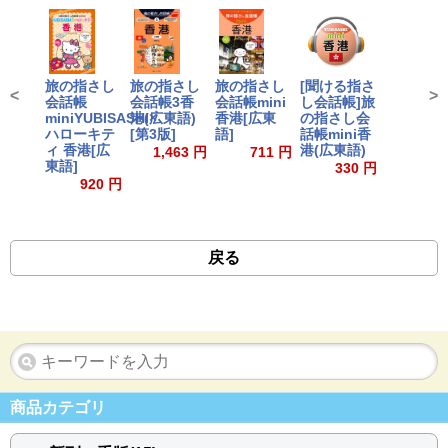
旅の指さし
旅の指さし
旅の指さし
[聞ける指さ
<
>
会話帳
会話帳3香
会話帳mini
し会話帳]旅
miniYUBISASHI×
港(広東語)
香港[広東
の指さし会
ハローキテ
[第3版]
語]
話帳mini香
ィ 香港[広
港(広東語)
1,463 円
711 円
東語]
330 円
920 円
戻る
商品カテゴリ