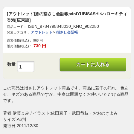
[アウトレット]旅の指さし会話帳miniYUBISASHI×ハローキティ
香港[広東語]
ISBN_9784795848030_KNO_902250
商品コード：
アウトレット
>
指さし会話帳
関連カテゴリ：
通常価格(税込)：
968
円
730
円
販売価格(税込)：
数量
カートに入れる
この商品は指さしアウトレット商品です。商品に若干の汚れ、色あ
せ、キズのある商品ですが、中身は問題なくお使いいただける商品
です。
著者:伊藤まみ / イラスト:依田直子・武田恭枝・おおのきよみ
サイズ:A6判
発行日:2011/12/30