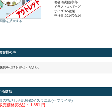
著者:福地波宇郎
イラスト:だびっど
サイズ:A5並製
発行日:2014/04/14
画像を拡大する
感想をぜひお寄せください。
旅の指さし会話帳82イスラエル(ヘブライ語)
販売価格(税込)：
1,881 円