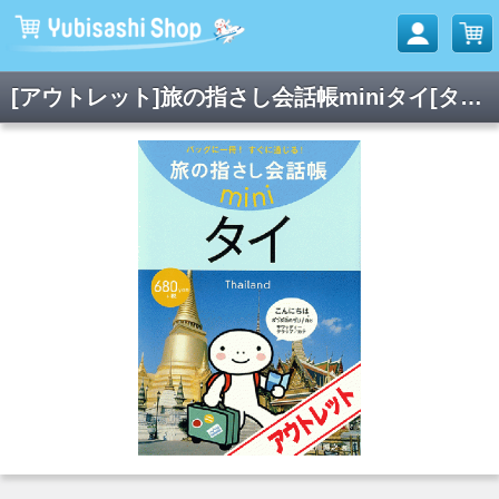
[アウトレット]旅の指さし会話帳miniタイ[タイ語]