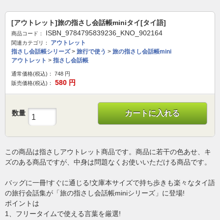
[アウトレット]旅の指さし会話帳miniタイ[タイ語]
ISBN_9784795839236_KNO_902164
商品コード：
アウトレット
関連カテゴリ：
指さし会話帳シリーズ
>
旅行で使う
>
旅の指さし会話帳mini
アウトレット
>
指さし会話帳
通常価格(税込)：
748
円
580
円
販売価格(税込)：
数量
カートに入れる
この商品は指さしアウトレット商品です。商品に若干の色あせ、キ
ズのある商品ですが、中身は問題なくお使いいただける商品です。
バッグに一冊!すぐに通じる!文庫本サイズで持ち歩きも楽々なタイ語
の旅行会話集が「旅の指さし会話帳miniシリーズ」に登場!
ポイントは
1、フリータイムで使える言葉を厳選!