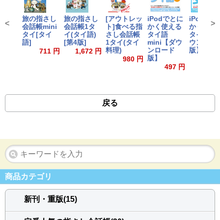
iPodでと
旅の指さし
旅の指さし
[アウトレッ
iPodでとに
<
>
かく使え
会話帳mini
会話帳1タ
ト]食べる指
かく使える
タイ語【
タイ[タイ
イ(タイ語)
さし会話帳
タイ語
ウンロー
語]
[第4版]
1タイ(タイ
mini【ダウ
版】
料理)
ンロード
711 円
1,672 円
版】
1,593
980 円
497 円
戻る
商品カテゴリ
新刊・重版(15)