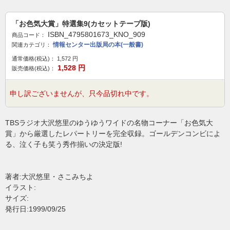
「お色気大賞」特選集9(カセットテープ版)
ISBN_4795801673_KNO_909
商品コード：
情報センター出版局の本(一般書)
関連カテゴリ：
通常価格(税込)：
1,572
円
1,528
円
販売価格(税込)：
申し訳ございませんが、只今品切れ中です。
TBSラジオ大沢悠里のゆうゆうワイドの名物コーナー「お色気大
賞」から厳選したレパートリーを完全収録。ゴールデンコンビによ
る、泣く子も笑う秀作揃いの決定版!
著者:大沢悠里・さこみちよ
イラスト:
サイズ:
発行日:1999/09/25