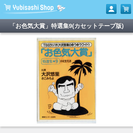
「お色気大賞」特選集9(カセットテープ版)