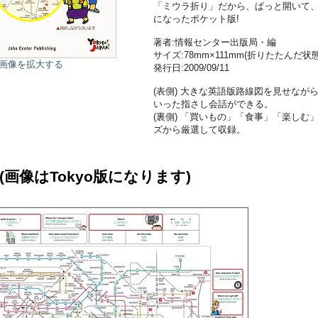
「ミウラ折り」だから、ぱっと開いて、
になったポケット版!
著者:情報センター出版局・編
サイズ:78mm×111mm(折りたたんだ状態
画像を拡大する
発行日:2009/09/11
(表側) 大きな英語版路線図を見せな
いった指さし会話ができる。
(裏側) 「買いもの」「食事」「楽し
ズから厳選して収録。
画像はTokyo版になります)