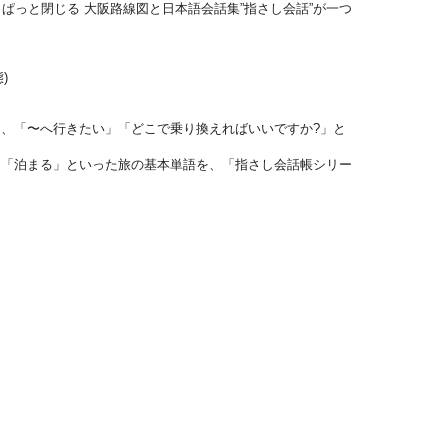
ぱっと閉じる 大阪路線図と日本語会話集”指さし会話”が一つ
)
がら、「〜へ行きたい」「どこで乗り換えればいいですか?」と
む」「泊まる」といった旅の基本単語を、「指さし会話帳シリー