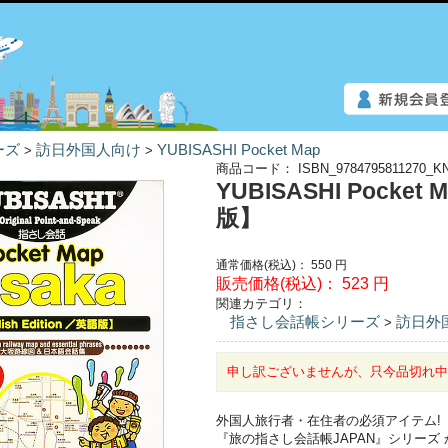
ーズ
訪日外国人向け
YUBISASHI Pocket Map
>
>
商品コード：
ISBN_9784795811270_K
YUBISASHI Pocket M
版】
通常価格(税込)：
550
円
販売価格(税込)：
523
円
関連カテゴリ：
指さし会話帳シリーズ
訪日外
>
申し訳ございませんが、只今品切れ
外国人旅行者・在住者の必須アイテム!
『旅の指さし会話帳JAPAN』シリーズ