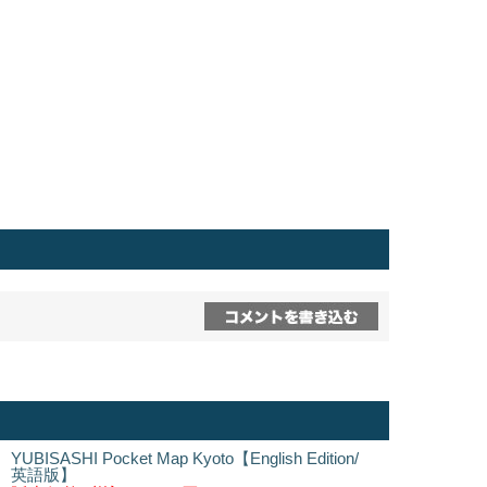
YUBISASHI Pocket Map Kyoto【English Edition/
英語版】