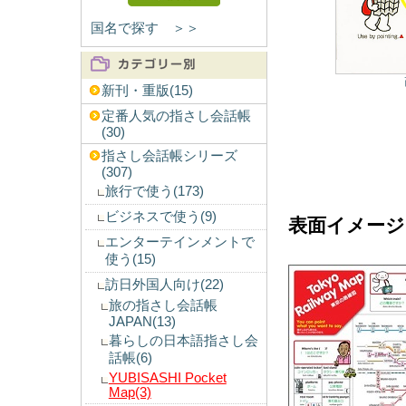
国名で探す ＞＞
新刊・重版(15)
定番人気の指さし会話帳
(30)
指さし会話帳シリーズ
(307)
旅行で使う(173)
ビジネスで使う(9)
表面イメージ(
エンターテインメントで
使う(15)
訪日外国人向け(22)
旅の指さし会話帳
JAPAN(13)
暮らしの日本語指さし会
話帳(6)
YUBISASHI Pocket
Map(3)