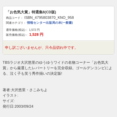
「お色気大賞」特選集8(CD版)
ISBN_4795803870_KNO_958
商品コード：
情報センター出版局の本(一般書)
関連カテゴリ：
通常価格(税込)：
1,572
円
1,528
円
販売価格(税込)：
申し訳ございませんが、只今品切れ中です。
TBSラジオ大沢悠里のゆうゆうワイドの名物コーナー「お色気大
賞」から厳選したレパートリーを完全収録。ゴールデンコンビによ
る、泣く子も笑う秀作揃いの決定版!
著者:大沢悠里・さこみちよ
イラスト:
サイズ:
発行日:2003/09/24