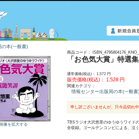
の本(一般書)
商品コード：
ISBN_4795804176_KNO_
「お色気大賞」特選集1
通常価格(税込)：
1,572
円
販売価格(税込)：
1,528
円
関連カテゴリ：
情報センター出版局の本(一般書
申し訳ございませんが、只今品切れ
TBSラジオ大沢悠里のゆうゆうワイド
画像を拡大する
全収録。ゴールデンコンビによる、泣く