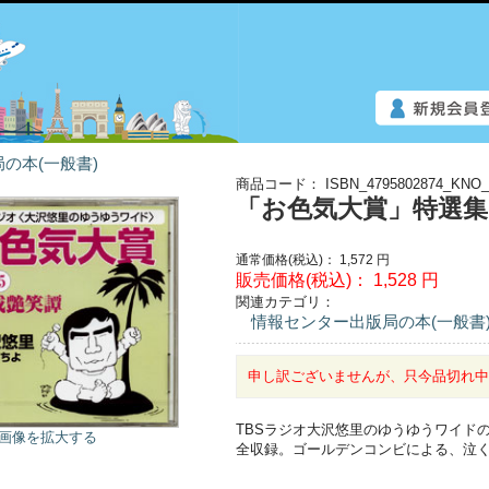
の本(一般書)
商品コード：
ISBN_4795802874_KNO_
「お色気大賞」特選集1
通常価格(税込)：
1,572
円
販売価格(税込)：
1,528
円
関連カテゴリ：
情報センター出版局の本(一般書
申し訳ございませんが、只今品切れ
TBSラジオ大沢悠里のゆうゆうワイド
画像を拡大する
全収録。ゴールデンコンビによる、泣く