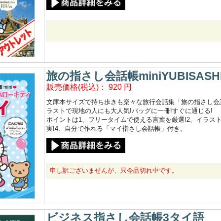
旅の指さし会話帳miniYUBISAS
販売価格(税込)：
920
円
文庫本サイズで持ち歩きも楽々な旅行会話集「旅の指さし会話
ラストで現地の人にも大人気!バッグに一冊!すぐに通じる!
ポイントは1、フリータイムで使える言葉を厳選!2、イラス
実!4、自分で作れる「マイ指さし会話帳」付き。
申し訳ございませんが、只今品切れ中です。
ビジネス指さし会話帳3タイ語