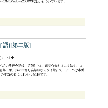
(Windows2000/XP対応)もついています。
語)[第二版]
]」です◆
イ語の旅行会話帳。第2部では、超初心者向けに文法や、コ
改訂第二版。旅の指さし会話帳ならタイ旅行で、ぶっつけ本番
イの本当の姿にふれられる1冊です。