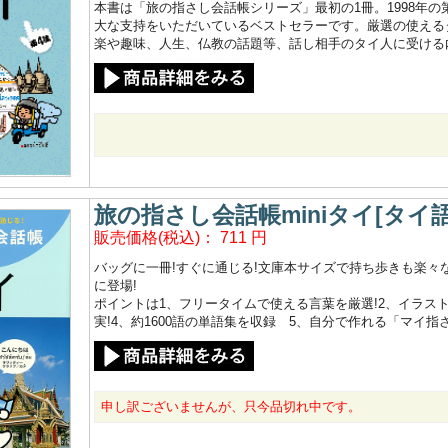
本書は「旅の指さし会話帳シリーズ」最初の1冊。1998年
大な支持をいただいているベストセラーです。厳選の使えるタ
楽や趣味、人生、仏教の話題等、話し相手のタイ人に受ける
旅の指さし会話帳miniタイ[タイ語
販売価格(税込)：
711
円
バッグに一冊!すぐに通じる!文庫本サイズで持ち歩きも楽々な
に登場!
ポイントは1、フリータイムで使える言葉を厳選!2、イラス
実!4、約1600語の単語集を収録 5、自分で作れる「マイ
申し訳ございませんが、只今品切れ中です。