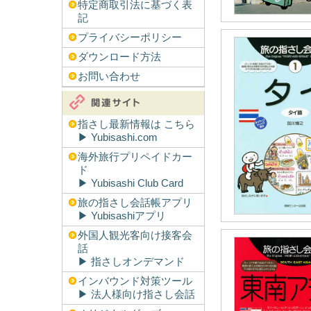
特定商取引法に基づく表
記
プライバシーポリシー
ダウンロード方法
お問い合わせ
指さし最新情報は こちら
▶︎ Yubisashi.com
海外旅行プリペイドカー
ド
▶︎ Yubisashi Club Card
旅の指さし会話帳アプリ
▶︎ Yubisashiアプリ
外国人観光客向け接客会
話
▶︎ 指さしオンデマンド
インバウンド対策ツール
▶︎ 法人様向け指さし会話