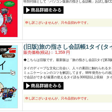
特別付録として「パソコン版旅の指さし会話帳」お試し版CD‐ROM
申し訳ございませんが、只今品切れ中です。
(旧版)旅の指さし会話帳1タイ(タイ
販売価格(税込)：
1,359
円
◆こちらは旧版です。最新版は「旅の指さし会話1タイ[第3版
タイのディープな文化に出会い、人々の素顔に触れられるタ
ミュニケーションのコツを解説してます。98年発売からの
で会話ができる!厳選の使えるタイ語を3000語以上収録 タ
申し訳ございませんが、只今品切れ中です。