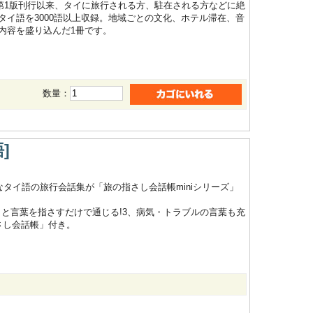
の第1版刊行以来、タイに旅行される方、駐在される方などに絶
イ語を3000語以上収録。地域ごとの文化、ホテル滞在、音
内容を盛り込んだ1冊です。
数量：
]
タイ語の旅行会話集が「旅の指さし会話帳miniシリーズ」
トと言葉を指さすだけで通じる!3、病気・トラブルの言葉も充
指さし会話帳」付き。