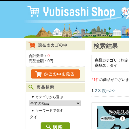
検索結果
合計数量：
0
商品カテゴリ：
指定
商品金額：
0円
商品名：
タイ
41件
の商品がござい
2
3
次へ>>
1
▼ カテゴリから選ぶ
▼ キーワードで探す