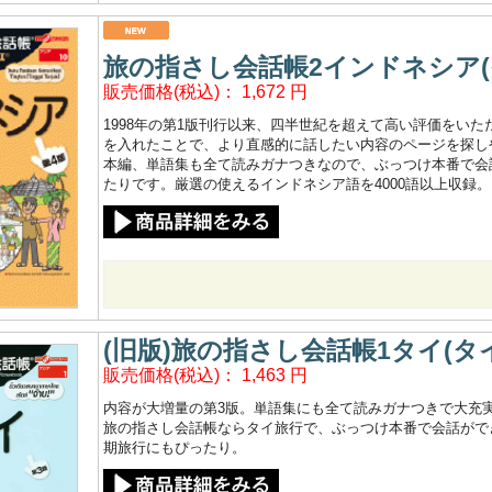
旅の指さし会話帳2インドネシア(イ
販売価格(税込)：
1,672
円
1998年の第1版刊行以来、四半世紀を超えて高い評価をい
を入れたことで、より直感的に話したい内容のページを探し
本編、単語集も全て読みガナつきなので、ぶっつけ本番で会
たりです。厳選の使えるインドネシア語を4000語以上収録。
(旧版)旅の指さし会話帳1タイ(タイ
販売価格(税込)：
1,463
円
内容が大増量の第3版。単語集にも全て読みガナつきで大充実
旅の指さし会話帳ならタイ旅行で、ぶっつけ本番で会話ができ
期旅行にもぴったり。