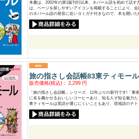
本書は、2002年の第1版刊行以来、ネパール語を初めて話
は、ページを探しやすいアイコンを掲載することにより、会
のネパール語の発音に近いヨミガナ付きなので、本を開いた
旅の指さし会話帳83東ティモー
販売価格(税込)：
2,299
円
「旅の指さし会話帳」シリーズ、11年ぶりの新刊です!「東
に名を轟かせるおいしいコーヒーあり、知る人ぞ知る魅力た
東ティモールは英語が通じにくいこともあり、現地語のテト