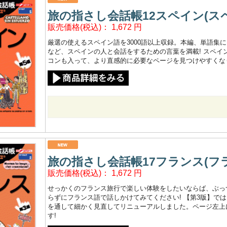
旅の指さし会話帳12スペイン(スペ
販売価格(税込)：
1,672
円
厳選の使えるスペイン語を3000語以上収録。本編、単語集
など、スペインの人と会話をするための言葉を満載! スペイ
コンも入って、より直感的に必要なページを見つけやすくな
旅の指さし会話帳17フランス(フラ
販売価格(税込)：
1,672
円
せっかくのフランス旅行で楽しい体験をしたいならば、ぶっ
らずにフランス語で話しかけてみてください! 【第3版】で
を通して細かく見直してリニューアルしました。ページ左上
す!