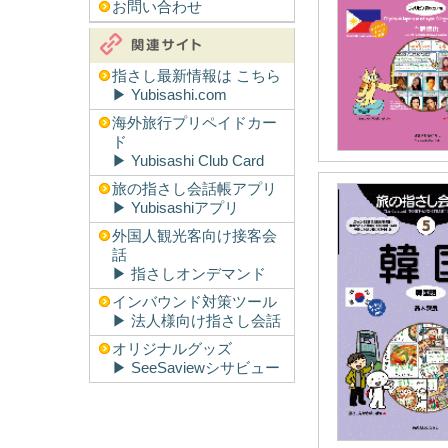
お問い合わせ
指さし最新情報は こちら
▶︎ Yubisashi.com
海外旅行プリペイドカー
ド
▶︎ Yubisashi Club Card
旅の指さし会話帳アプリ
▶︎ Yubisashiアプリ
外国人観光客向け接客会
話
▶︎ 指さしオンデマンド
インバウンド対策ツール
▶︎ 法人様向け指さし会話
オリジナルグッズ
▶︎ SeeSaviewシサビュー