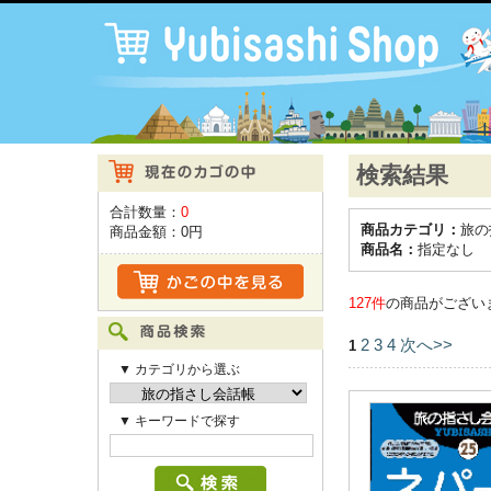
検索結果
合計数量：
0
商品カテゴリ：
旅の
商品金額：
0円
商品名：
指定なし
127件
の商品がござい
2
3
4
次へ>>
1
▼ カテゴリから選ぶ
▼ キーワードで探す