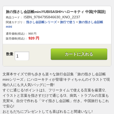
旅の指さし会話帳miniYUBISASHI×ハローキティ 中国[中国語]
ISBN_9784795846630_KNO_2237
商品コード：
指さし会話帳シリーズ
>
旅行で使う
>
旅の指さし会話帳
関連カテゴリ：
mini
通常価格(税込)：
968
円
920
円
販売価格(税込)：
数量
カートに入れる
文庫本サイズで持ち歩きも楽々な旅行会話集「旅の指さし会話帳
miniシリーズ」にハローキティが登場!キティちゃんのイラストで現
地の人にも大人気!バッグに一冊!
すぐに通じる!ポイントは1、フリータイムで使える言葉を厳選!2、
イラストと言葉を指さすだけで通じる!3、病気・トラブルの言葉も
充実!4、自分で作れる「マイ指さし会話帳」付き。中国旅行もこれ
で安心!
おともだちにプレゼントしても喜ばれること間違いなし!