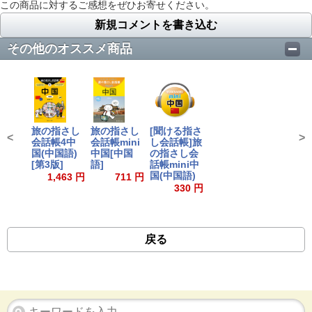
この商品に対するご感想をぜひお寄せください。
新規コメントを書き込む
その他のオススメ商品
旅の指さし
旅の指さし
[聞ける指さ
<
>
会話帳4中
会話帳mini
し会話帳]旅
国(中国語)
中国[中国
の指さし会
[第3版]
語]
話帳mini中
国(中国語)
1,463 円
711 円
330 円
戻る