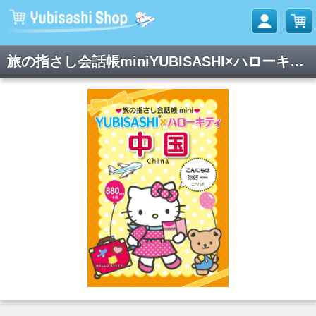
旅の指さし会話帳miniYUBISASHI×ハローキティ 中国[中国語]