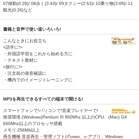
07移動(0:28)/ 08歩く(3:43)/ 09タクシー(2:53)/ 10乗り物(3:09)/ 11
観光(0:26)など
書籍と音声で使い道いろいろ!
こんなときにお役立ち
<語学に!>
・外国語学習をこれから始める方に
・テキスト教材に
<旅行に!>
・注文前の発音確認に
・機内でのイメージトレーニングに
MP3を再生できるすべての端末で聞ける!
スマートフォンで!パソコンで!音楽プレイヤーで!
推奨環境:(Windows)Pentium III 850Mhz 以上のCPU、(Mac) G4
650Mhz以上のプロセッサ搭載
メモリ:256Mb以上
再生機種:音楽再生・管理ソフト(iTunes、x-アプリ、Windows