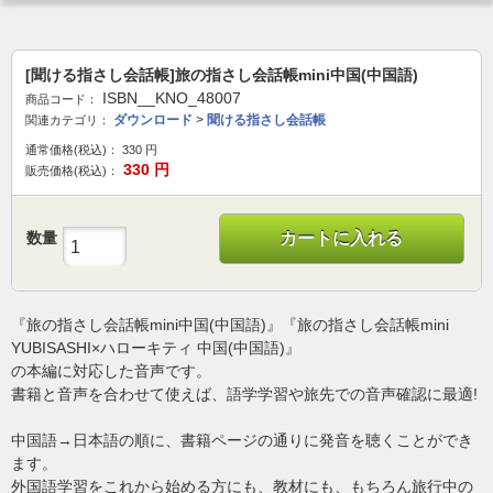
[聞ける指さし会話帳]旅の指さし会話帳mini中国(中国語)
ISBN__KNO_48007
商品コード：
ダウンロード
>
聞ける指さし会話帳
関連カテゴリ：
通常価格(税込)：
330
円
330
円
販売価格(税込)：
数量
カートに入れる
『旅の指さし会話帳mini中国(中国語)』『旅の指さし会話帳mini
YUBISASHI×ハローキティ 中国(中国語)』
の本編に対応した音声です。
書籍と音声を合わせて使えば、語学学習や旅先での音声確認に最適!
中国語→日本語の順に、書籍ページの通りに発音を聴くことができ
ます。
外国語学習をこれから始める方にも、教材にも、もちろん旅行中の