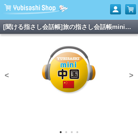
[聞ける指さし会話帳]旅の指さし会話帳mini中国(中国語)
<
>