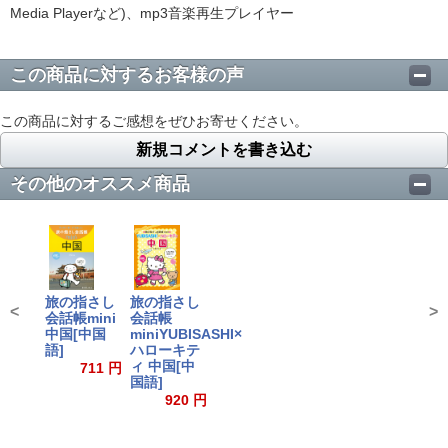
Media Playerなど)、mp3音楽再生プレイヤー
この商品に対するお客様の声
この商品に対するご感想をぜひお寄せください。
新規コメントを書き込む
その他のオススメ商品
旅の指さし
旅の指さし
<
>
会話帳mini
会話帳
中国[中国
miniYUBISASHI×
語]
ハローキテ
ィ 中国[中
711 円
国語]
920 円