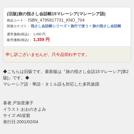
(旧版)旅の指さし会話帳15マレーシア(マレーシア語)
ISBN_4795817731_KNO_704
商品コード：
指さし会話帳シリーズ
>
旅行で使う
>
旅の指さし会話帳
関連カテゴリ：
通常価格(税込)：
1,430
円
1,359
円
販売価格(税込)：
申し訳ございませんが、只今品切れ中です。
◆こちらは旧版です。最新版は『旅の指さし会話15マレーシア[第2
版]』です。◆
マレーシア語・華語・タミル語も対応した多民族国
著者:戸加里康子
イラスト:おおのきよみ
サイズ:A5並製
発行日:2001/02/04