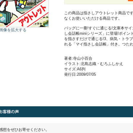
この商品は指さしアウトレット商品で
なくお使いいただける商品です。
バッグに一冊!すぐに通じる!文庫本サ
画像を拡大する
し会話帳miniシリーズ」に登場!ポイ
を指さすだけで通じる!3、病気・トラブ
れる「マイ指さし会話帳」付き。つたわ
著者:寺山小百合
イラスト:北島志織・むろふしかえ
サイズ:A6判
発行日:2009/07/05
感想をぜひお寄せください。