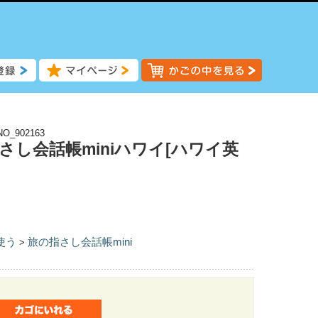
NO_902163
さし会話帳miniハワイ[ハワイ英
使う
旅の指さし会話帳mini
>