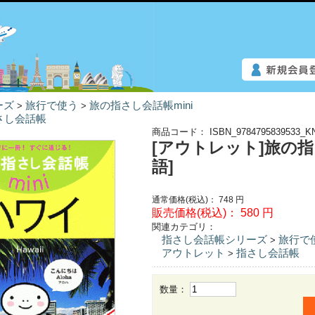
ーズ
旅行で使う
旅の指さし会話帳mini
>
>
さし会話帳
商品コード：
ISBN_9784795839533_K
[アウトレット]旅の指
語]
通常価格(税込)：
748
円
販売価格(税込)：
580
円
関連カテゴリ：
指さし会話帳シリーズ
旅行で
>
アウトレット
指さし会話帳
>
数量：