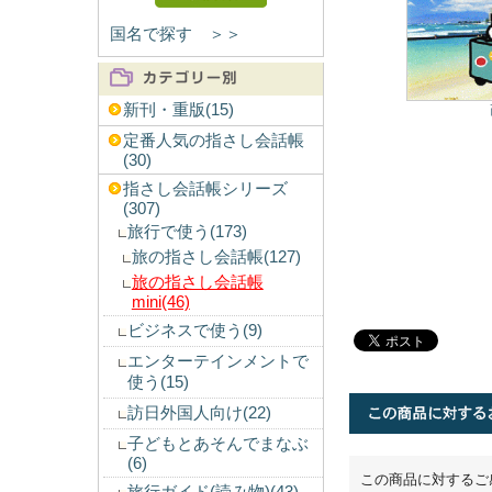
国名で探す ＞＞
新刊・重版(15)
定番人気の指さし会話帳
(30)
指さし会話帳シリーズ
(307)
旅行で使う(173)
旅の指さし会話帳(127)
旅の指さし会話帳
mini(46)
ビジネスで使う(9)
エンターテインメントで
使う(15)
訪日外国人向け(22)
子どもとあそんでまなぶ
(6)
この商品に対するご