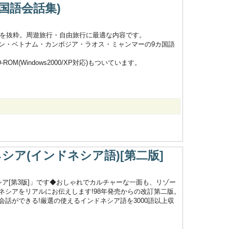
国語会話集)
ジを抜粋。周遊旅行・自由旅行に最適な内容です。
ン・ベトナム・カンボジア・ラオス・ミャンマーの9カ国語
(Windows2000/XP対応)もついています。
シア(インドネシア語)[第二版]
ア[第3版]」です◆おしゃれでカルチャーな一面も、リゾー
シアをリアルにお伝えします!98年発売からの改訂第二版。
話ができる!厳選の使えるインドネシア語を3000語以上収