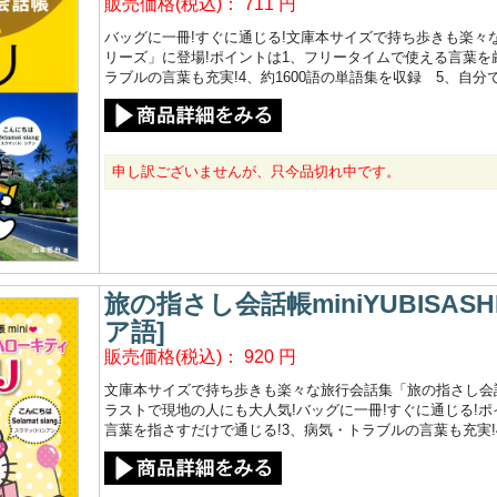
販売価格(税込)：
711
円
バッグに一冊!すぐに通じる!文庫本サイズで持ち歩きも楽々な
リーズ」に登場!ポイントは1、フリータイムで使える言葉を
ラブルの言葉も充実!4、約1600語の単語集を収録 5、自
申し訳ございませんが、只今品切れ中です。
旅の指さし会話帳miniYUBISA
ア語]
販売価格(税込)：
920
円
文庫本サイズで持ち歩きも楽々な旅行会話集「旅の指さし会話
ラストで現地の人にも大人気!バッグに一冊!すぐに通じる!ポ
言葉を指さすだけで通じる!3、病気・トラブルの言葉も充実