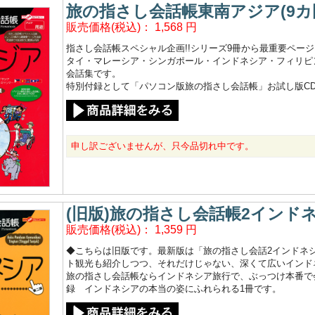
旅の指さし会話帳東南アジア(9カ
販売価格(税込)：
1,568
円
指さし会話帳スペシャル企画!!シリーズ9冊から最重要ペー
タイ・マレーシア・シンガポール・インドネシア・フィリピ
会話集です。
特別付録として「パソコン版旅の指さし会話帳」お試し版CD‐ROM
申し訳ございませんが、只今品切れ中です。
(旧版)旅の指さし会話帳2インドネ
販売価格(税込)：
1,359
円
◆こちらは旧版です。最新版は「旅の指さし会話2インドネシ
ト観光も紹介しつつ、それだけじゃない、深くて広いインドネ
旅の指さし会話帳ならインドネシア旅行で、ぶっつけ本番で会
録 インドネシアの本当の姿にふれられる1冊です。