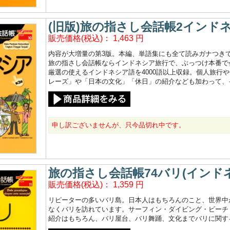
(旧版)旅の指さし会話帳2インドネ
販売価格(税込)：
1,463
円
内容が大増量の第3版。本編、単語集にも全て読みガナつきで
旅の指さし会話帳ならインドネシア旅行で、ぶっつけ本番で
厳選の使えるインドネシア語を4000語以上収録。個人旅行
レーズ」や「日本の文化」「休日」の紹介なども加わって、
申し訳ございませんが、只今品切れ中です。
旅の指さし会話帳74バリ(インド
販売価格(税込)：
1,359
円
リピーターの多いバリ島。日本人はもちろんのこと、世界中
なくバリを訪れています。サーフィン・ダイビング・ビーチ
紹介はもちろん、バリ屋台、バリ舞踊、文化までバリに関する