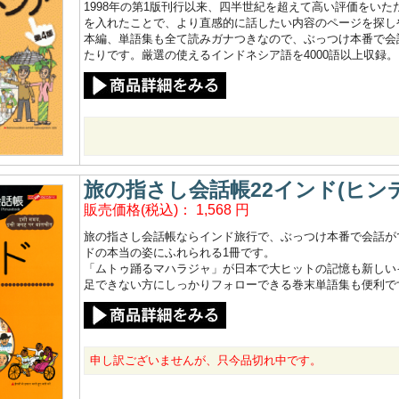
1998年の第1版刊行以来、四半世紀を超えて高い評価をい
を入れたことで、より直感的に話したい内容のページを探し
本編、単語集も全て読みガナつきなので、ぶっつけ本番で会
たりです。厳選の使えるインドネシア語を4000語以上収録。
旅の指さし会話帳22インド(ヒン
販売価格(税込)：
1,568
円
旅の指さし会話帳ならインド旅行で、ぶっつけ本番で会話がで
ドの本当の姿にふれられる1冊です。
「ムトゥ踊るマハラジャ」が日本で大ヒットの記憶も新しい
足できない方にしっかりフォローできる巻末単語集も便利で
申し訳ございませんが、只今品切れ中です。