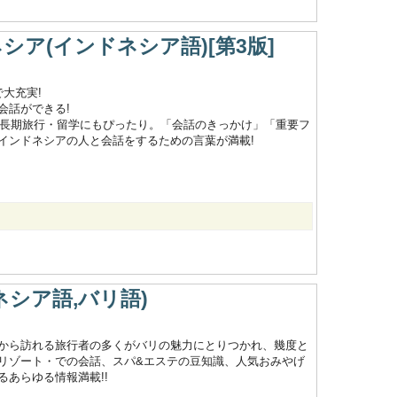
シア(インドネシア語)[第3版]
大充実!
会話ができる!
や長期旅行・留学にもぴったり。「会話のきっかけ」「重要フ
インドネシアの人と会話をするための言葉が満載!
ネシア語,バリ語)
から訪れる旅行者の多くがバリの魅力にとりつかれ、幾度と
リゾート・での会話、スパ&エステの豆知識、人気おみやげ
あらゆる情報満載!!