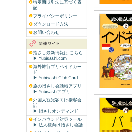
特定商取引法に基づく表
記
プライバシーポリシー
ダウンロード方法
お問い合わせ
指さし最新情報は こちら
▶︎ Yubisashi.com
海外旅行プリペイドカー
ド
▶︎ Yubisashi Club Card
旅の指さし会話帳アプリ
▶︎ Yubisashiアプリ
外国人観光客向け接客会
話
▶︎ 指さしオンデマンド
インバウンド対策ツール
▶︎ 法人様向け指さし会話