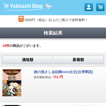
2000円（税込）以上のご購入で送料無料！
検索結果
19
件
の商品がございます。
価格順
新着順
旅の指さし会話帳mini台北[台湾華語]
711
円
販売価格(税込):