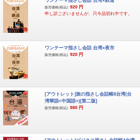
ワンテーマ指さし会話 台湾×鉄道
920
円
販売価格(税込):
申し訳ございませんが、只今品切れ中です。
ワンテーマ指さし会話 台湾×夜市
920
円
販売価格(税込):
[アウトレット]旅の指さし会話帳8台湾(台
湾華語<中国語>)[第二版]
980
円
販売価格(税込):